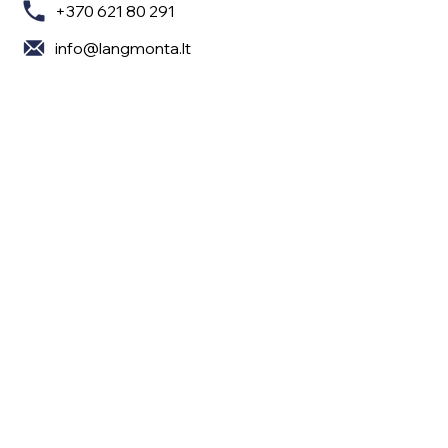
+370 621 80 291
info@langmonta.lt
Sekite mus
Turite klausimų? Susisiekite!
Jūsų vardas
Pavardė
El. paštas