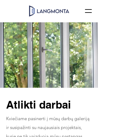
Atlikti darbai
Kviečiame pasinerti į mūsų darbų galeriją
ir susipažinti su naujausiais projektais,
kurie ne tik vaizduoja mūsų pastangas