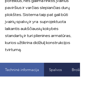
poreikius, nes galima rinktis įvairius
paviršius ir varčias slepiančias durų
plokštes. Sistema taip pat gali būti
įvairių spalvų ir yra suprojektuota
laikantis aukščiausių kokybės
standartų ir turi plienines armatūras,
kurios užtikrina didžiulį konstrukcijos
tvirtumą.
Techninė informacija
Spalvos
Brošiūros