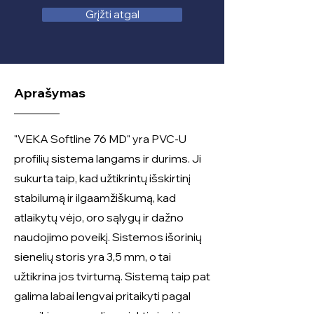
Grįžti atgal
Aprašymas
"VEKA Softline 76 MD" yra PVC-U
profilių sistema langams ir durims. Ji
sukurta taip, kad užtikrintų išskirtinį
stabilumą ir ilgaamžiškumą, kad
atlaikytų vėjo, oro sąlygų ir dažno
naudojimo poveikį. Sistemos išorinių
sienelių storis yra 3,5 mm, o tai
užtikrina jos tvirtumą. Sistemą taip pat
galima labai lengvai pritaikyti pagal