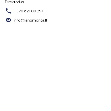
Direktorius
+370 621 80 291
info@langmonta.lt
Sekite mus
Turite klausimų? Susisiekite!
Jūsų vardas
Pavardė
El. paštas